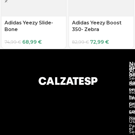
Adidas Yeezy Slide-
Adidas Yeezy Boost
Bone
350- Zebra
68,99
€
72,99
€
74,99
€
82,99
€
N
S
10
e
c
d
En
Se
de
Av
de
en
Le
Ini
tu
Té
se
Co
pr
Cr
c
So
un
No
cu
Us
Pa
el
Se