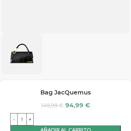
Bag JacQuemus
94,99
€
149,99
€
AÑADIR AL CARRITO