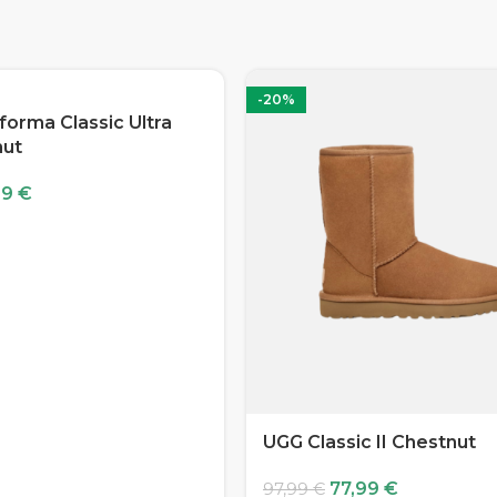
-20%
forma Classic Ultra
nut
99
€
UGG Classic II Chestnut
77,99
€
97,99
€