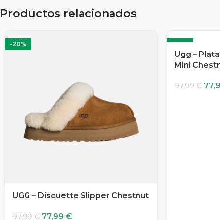
Productos relacionados
-20%
-20%
Ugg – Plata
Mini Chest
77,
97,99
€
UGG – Disquette Slipper Chestnut
77,99
€
97,99
€