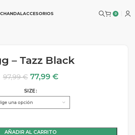
CHANDAL
ACCESORIOS
0
g – Tazz Black
77,99
€
97,99
€
SIZE
AÑADIR AL CARRITO