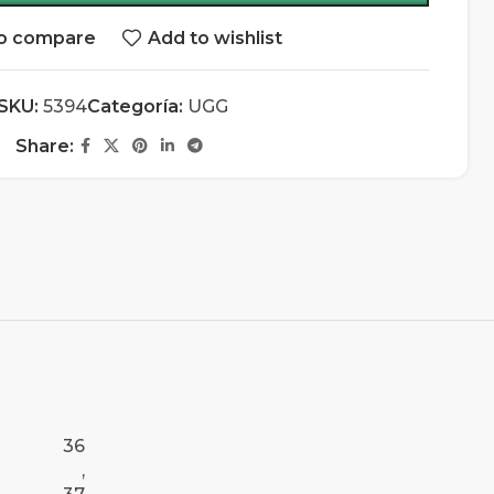
o compare
Add to wishlist
SKU:
5394
Categoría:
UGG
Share:
36
,