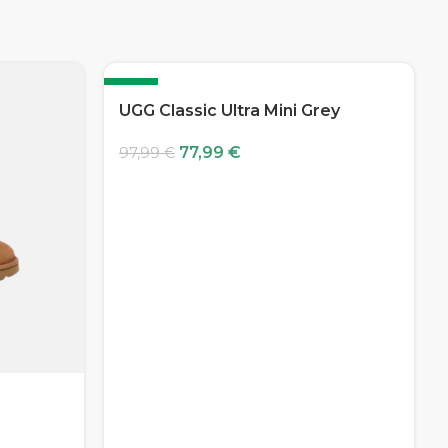
-20%
UGG Classic Ultra Mini Grey
77,99
€
97,99
€