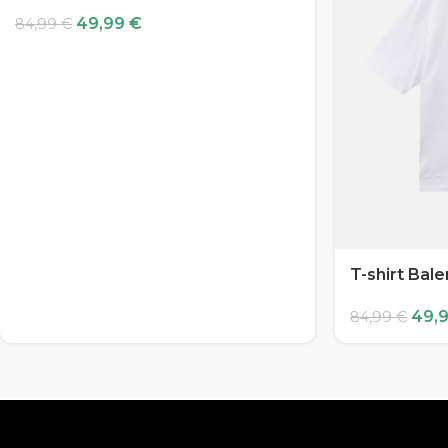
49,99
€
84,99
€
T-shirt Bal
49,
84,99
€