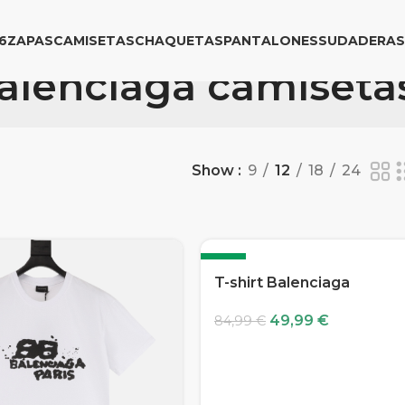
6
ZAPAS
CAMISETAS
CHAQUETAS
PANTALONES
SUDADERAS
alenciaga camiseta
Show
9
12
18
24
-41%
T-shirt Balenciaga
49,99
€
84,99
€