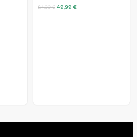
49,99
€
84,99
€