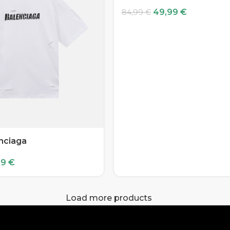
49,99
€
84,99
€
enciaga
99
€
Load more products