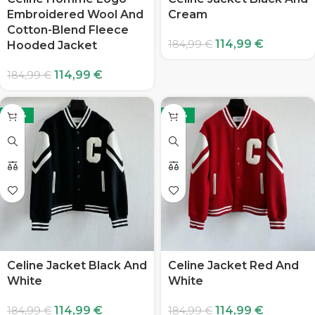
Embroidered Wool And
Cream
Cotton-Blend Fleece
114,99
€
184,99
€
Hooded Jacket
114,99
€
184,99
€
-38%
-38%
Celine Jacket Black And
Celine Jacket Red And
White
White
114,99
€
114,99
€
184,99
€
184,99
€