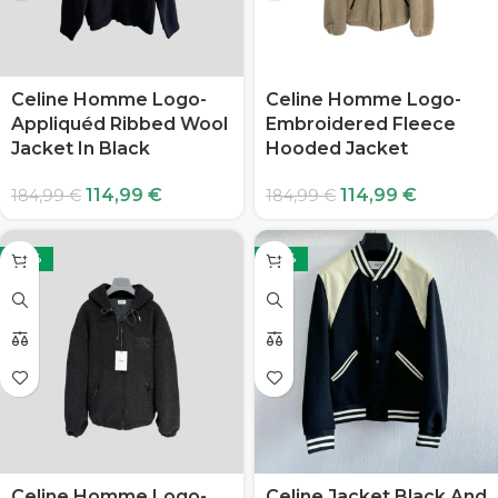
Celine Homme Logo-
Celine Homme Logo-
Appliquéd Ribbed Wool
Embroidered Fleece
Jacket In Black
Hooded Jacket
114,99
€
114,99
€
184,99
€
184,99
€
-38%
-38%
Celine Homme Logo-
Celine Jacket Black And