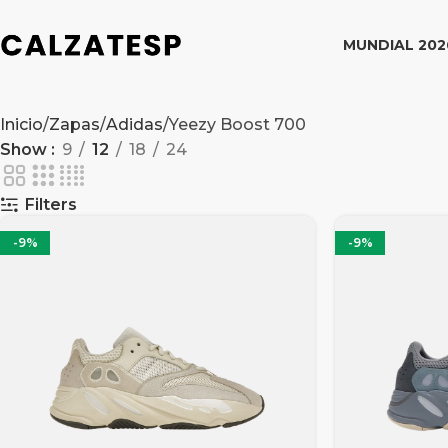
MUNDIAL 202
Inicio
Zapas
Adidas
Yeezy Boost 700
Show
9
12
18
24
Filters
-9%
-9%