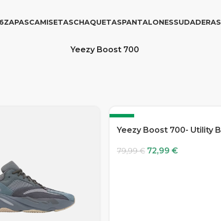
6
ZAPAS
CAMISETAS
CHAQUETAS
PANTALONES
SUDADERAS
Yeezy Boost 700
-9%
Yeezy Boost 700- Utility 
72,99
€
79,99
€