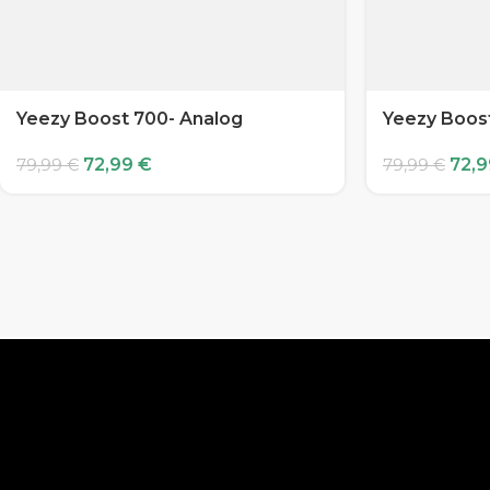
Yeezy Boost 700- Analog
Yeezy Boost
72,99
€
72,
79,99
€
79,99
€