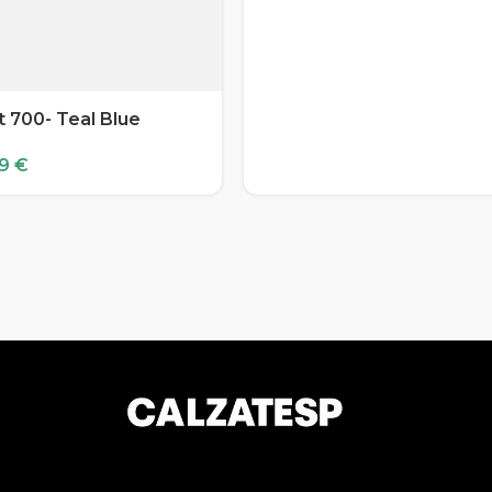
 700- Teal Blue
99
€