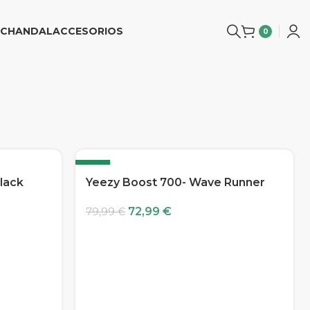
CHANDAL
ACCESORIOS
0
-9%
Black
Yeezy Boost 700- Wave Runner
72,99
€
79,99
€