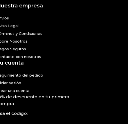
uestra empresa
nvíos
viso Legal
érminos y Condiciones
obre Nosotros
agos Seguros
ontacte con nosotros
u cuenta
eguimiento del pedido
niciar sesión
rear una cuenta
0% de descuento en tu primera
ompra
sa el código: