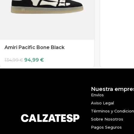
Amiri Pacific Bone Black
94,99
€
134,99
€
Nuestra empre
Envíos
Aviso Legal
Términos y Condicio
Sobre Nosotros
Pagos Seguros