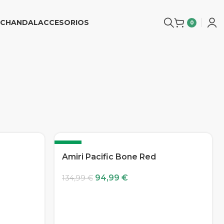
CHANDAL
ACCESORIOS
0
-30%
Amiri Pacific Bone Red
94,99
€
134,99
€