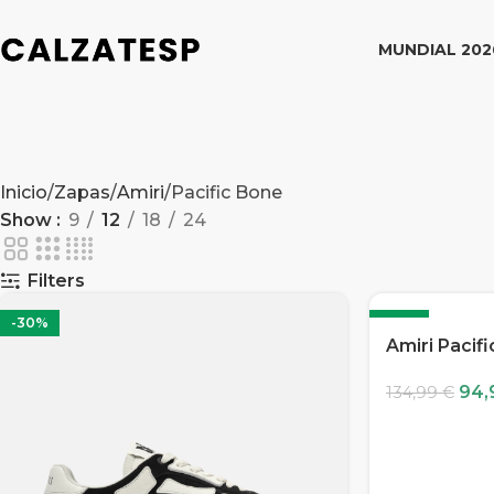
MUNDIAL 202
Inicio
Zapas
Amiri
Pacific Bone
Show
9
12
18
24
Filters
-30%
-30%
Amiri Pacif
94,
134,99
€