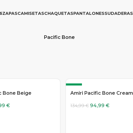
6
ZAPAS
CAMISETAS
CHAQUETAS
PANTALONES
SUDADERAS
Pacific Bone
-30%
ic Bone Beige
Amiri Pacific Bone Cream
99
€
94,99
€
134,99
€