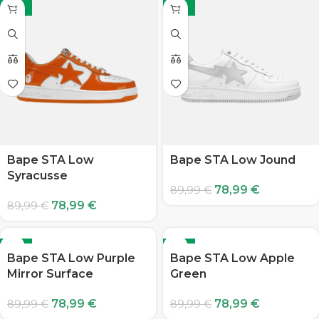
-12%
-12%
Bape STA Low
Bape STA Low Jound
Syracusse
78,99
€
89,99
€
78,99
€
89,99
€
-12%
-12%
Bape STA Low Purple
Bape STA Low Apple
Mirror Surface
Green
78,99
€
78,99
€
89,99
€
89,99
€