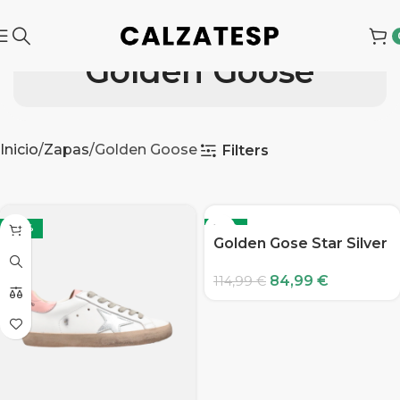
Golden Goose
Inicio
Zapas
Golden Goose
Filters
-26%
-26%
Golden Gose Star Silver
84,99
€
114,99
€