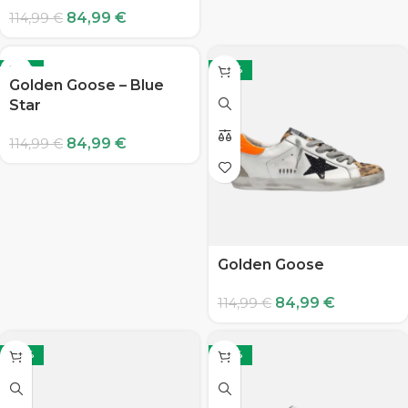
84,99
€
114,99
€
-26%
-26%
Golden Goose – Blue
Star
84,99
€
114,99
€
Golden Goose
84,99
€
114,99
€
-26%
-26%