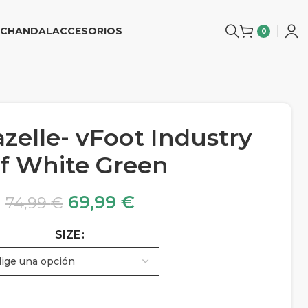
CHANDAL
ACCESORIOS
0
zelle- vFoot Industry
f White Green
69,99
€
74,99
€
SIZE