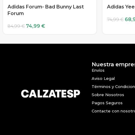
Adidas Forum- Bad Bunny Last
Adidas Yee
Forum
68,
74,99
€
74,99
€
84,99
€
Nuestra empre
Envíos
Aviso Legal
Términos y Condicio
Sobre Nosotros
Pagos Seguros
Contacte con nosotr