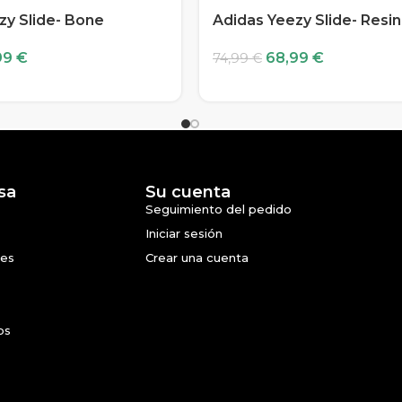
zy Slide- Bone
Adidas Yeezy Slide- Resin
99
€
68,99
€
74,99
€
sa
Su cuenta
Seguimiento del pedido
Iniciar sesión
nes
Crear una cuenta
os