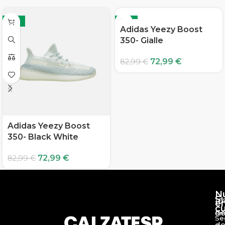
-12%
-12%
Adidas Yeezy Boost
350- Gialle
72,99
€
82,99
€
Adidas Yeezy Boost
350- Black White
72,99
€
82,99
€
N
S
10
e
c
d
En
Se
de