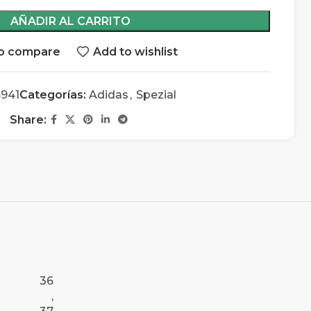
AÑADIR AL CARRITO
o compare
Add to wishlist
6941
Categorías:
Adidas
,
Spezial
Share:
36
,