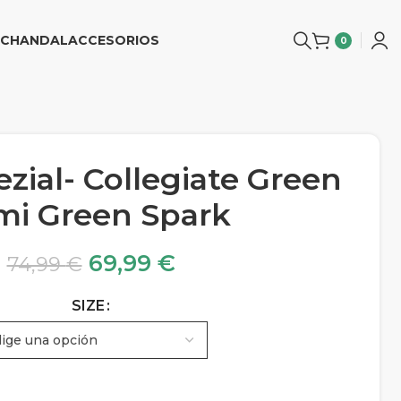
CHANDAL
ACCESORIOS
0
zial- Collegiate Green
mi Green Spark
69,99
€
74,99
€
SIZE