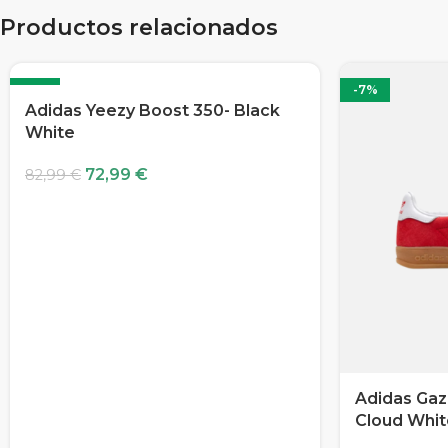
Productos relacionados
-12%
-7%
Adidas Yeezy Boost 350- Black
White
72,99
€
82,99
€
Adidas Gaze
Cloud Whit