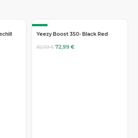
-12%
chill
Yeezy Boost 350- Black Red
72,99
€
82,99
€