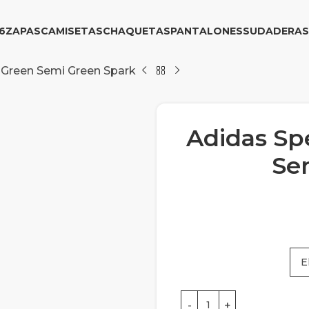
6
ZAPAS
CAMISETAS
CHAQUETAS
PANTALONES
SUDADERAS
e Green Semi Green Spark
Adidas Spe
Se