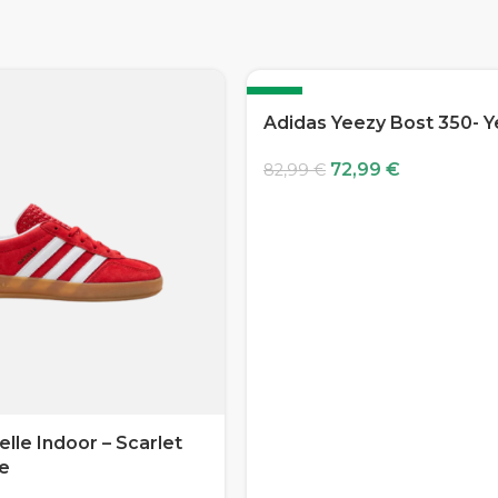
-12%
Adidas Yeezy Bost 350- Ye
72,99
€
82,99
€
lle Indoor – Scarlet
e