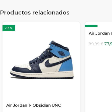
Productos relacionados
-13%
-13%
Air Jordan 
77,
89,99
€
Air Jordan 1- Obsidian UNC