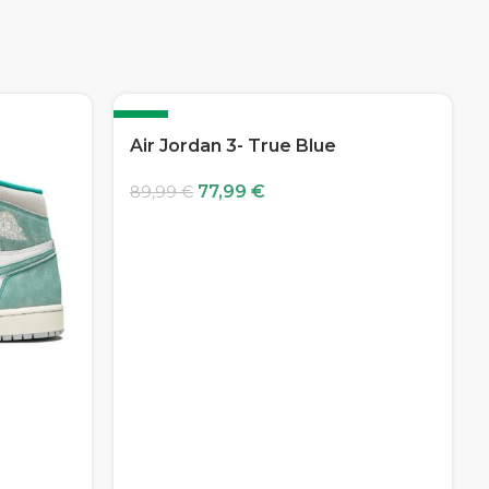
-13%
Air Jordan 3- True Blue
77,99
€
89,99
€