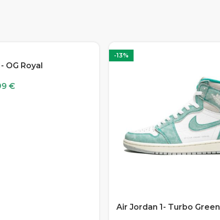
-13%
1- OG Royal
99
€
Air Jordan 1- Turbo Green