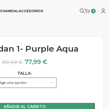
CHANDAL
ACCESORIOS
0
rdan 1- Purple Aqua
77,99
€
89,99
€
TALLA
AÑADIR AL CARRITO