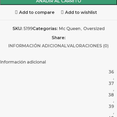
AÑADIR AL CARRITO
Add to compare
Add to wishlist
SKU:
5199
Categorías:
Mc Queen
,
Oversized
Share:
INFORMACIÓN ADICIONAL
VALORACIONES (0)
Información adicional
36
,
37
,
38
,
39
,