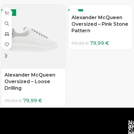
-20%
-20%
Alexander McQueen
Oversized – Pink Stone
Pattern
79,99
€
99,99
€
Alexander McQueen
Oversized – Loose
Drilling
79,99
€
99,99
€
N
S
10
e
c
d
En