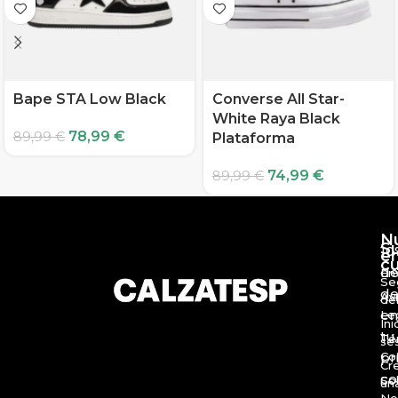
Bape STA Low Black
Converse All Star-
White Raya Black
78,99
€
89,99
€
Plataforma
74,99
€
89,99
€
N
S
10
e
c
d
En
Se
de
Av
de
en
Le
Ini
tu
Té
se
Co
pr
Cr
c
So
un