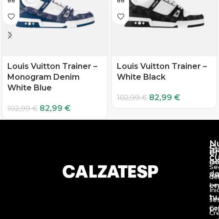
Louis Vuitton Trainer –
Louis Vuitton Trainer –
Monogram Denim
White Black
White Blue
82,99
€
102,99
€
82,99
€
102,99
€
N
S
10
e
c
d
En
Se
de
Av
de
en
Le
Ini
tu
Té
se
Co
pr
Cr