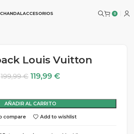
CHANDAL
ACCESORIOS
0
ack Louis Vuitton
119,99
€
199,99
€
AÑADIR AL CARRITO
o compare
Add to wishlist