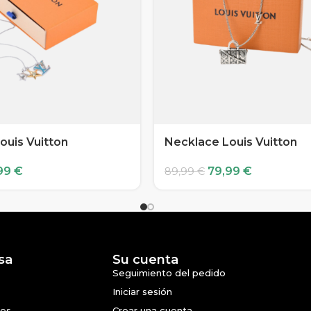
ouis Vuitton
Necklace Louis Vuitton
99
€
79,99
€
89,99
€
sa
Su cuenta
Seguimiento del pedido
Iniciar sesión
nes
Crear una cuenta