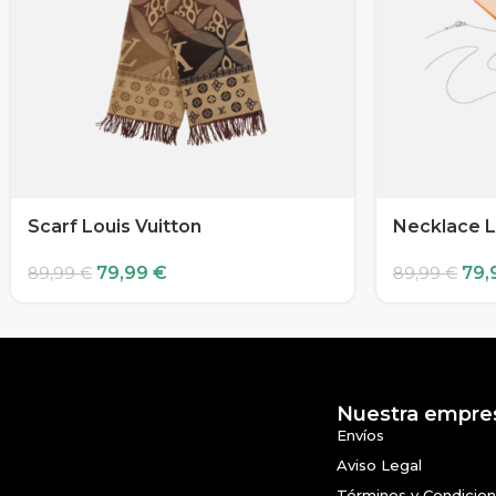
Scarf Louis Vuitton
Necklace L
79,99
€
79,
89,99
€
89,99
€
Nuestra empre
Envíos
Aviso Legal
Términos y Condicio