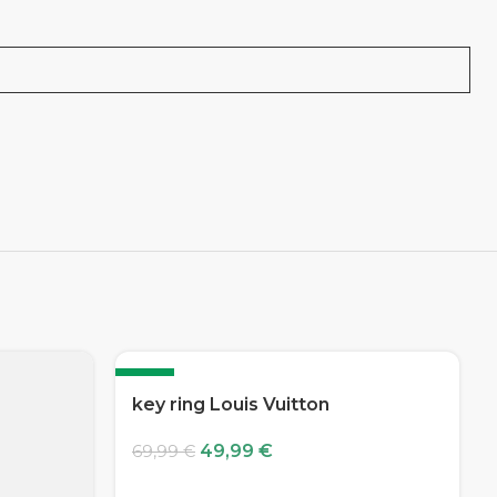
-29%
key ring Louis Vuitton
49,99
€
69,99
€