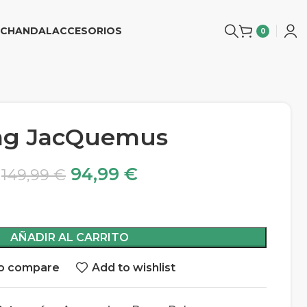
CHANDAL
ACCESORIOS
0
ag JacQuemus
94,99
€
149,99
€
AÑADIR AL CARRITO
o compare
Add to wishlist