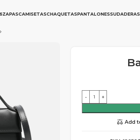
6
ZAPAS
CAMISETAS
CHAQUETAS
PANTALONES
SUDADERAS
B
Add t