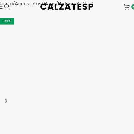
Inicio
Accesorios
Bags
Bolsos
-37%