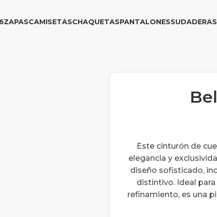
6
ZAPAS
CAMISETAS
CHAQUETAS
PANTALONES
SUDADERAS
Bel
Este cinturón de cuer
elegancia y exclusivida
diseño sofisticado, in
distintivo. Ideal pa
refinamiento, es una p