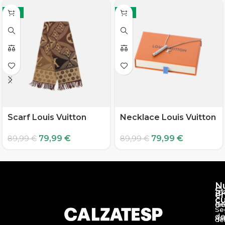
-11%
-11%
Scarf Louis Vuitton
Necklace Louis Vuitton
79,99
€
79,99
€
89,99
€
89,99
€
N
S
10
e
c
d
En
Se
de
Av
de