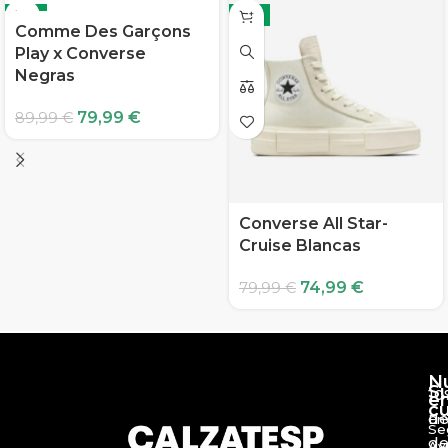
-11%
-6%
Comme Des Garçons
Play x Converse
Negras
79,99
€
89,99
€
Converse All Star-
Cruise Blancas
74,99
€
79,99
€
N
S
10
e
c
d
En
Se
de
Av