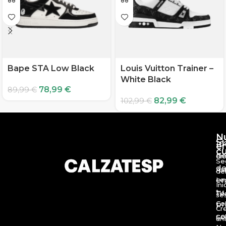
Bape STA Low Black
Louis Vuitton Trainer –
White Black
78,99
€
89,99
€
82,99
€
102,99
€
Nu
Su
10
em
cu
de
Env
Seg
de
Avi
del
en
Leg
Inic
tu
Tér
ses
Con
pri
Cre
co
Sob
una