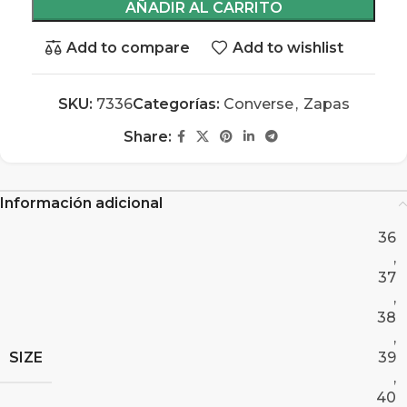
AÑADIR AL CARRITO
Add to compare
Add to wishlist
SKU:
7336
Categorías:
Converse
,
Zapas
Share:
Información adicional
36
,
37
,
38
,
SIZE
39
,
40