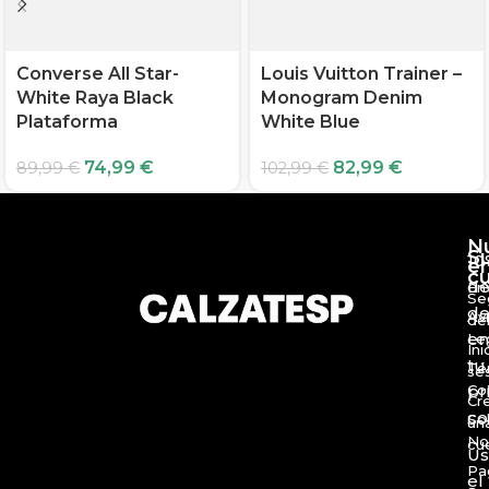
Converse All Star-
Louis Vuitton Trainer –
White Raya Black
Monogram Denim
Plataforma
White Blue
74,99
€
82,99
€
89,99
€
102,99
€
N
S
10
e
c
d
En
Se
de
Av
de
en
Le
Ini
tu
Té
se
Co
pr
Cr
c
So
un
No
cu
Us
Pa
el