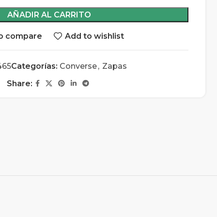
AÑADIR AL CARRITO
o compare
Add to wishlist
465
Categorías:
Converse
,
Zapas
Share: