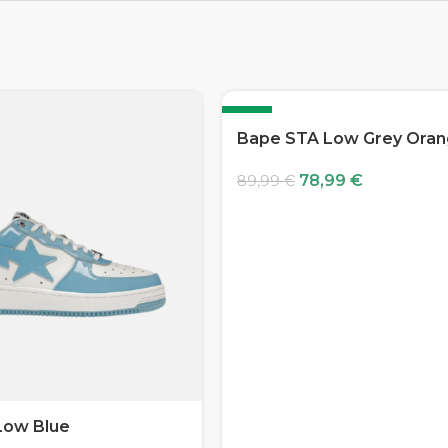
-12%
Bape STA Low Grey Ora
78,99
€
89,99
€
Low Blue