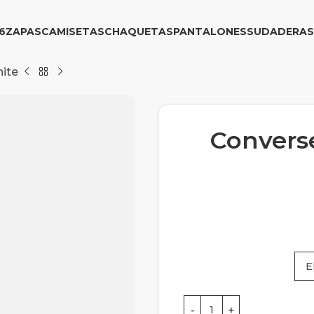
6
ZAPAS
CAMISETAS
CHAQUETAS
PANTALONES
SUDADERAS
hite
Converse