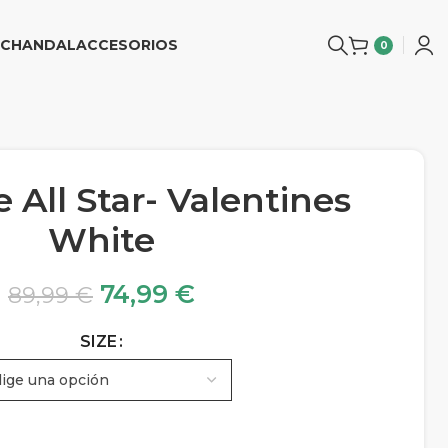
CHANDAL
ACCESORIOS
0
 All Star- Valentines
White
74,99
€
89,99
€
SIZE