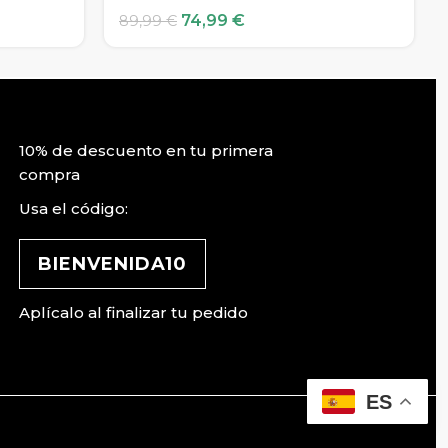
74,99
€
89,99
€
10% de descuento en tu primera
compra
Usa el código:
BIENVENIDA10
Aplícalo al finalizar tu pedido
ES