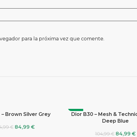
avegador para la próxima vez que comente.
-19%
 – Brown Silver Grey
Dior B30 – Mesh & Technic
Deep Blue
84,99
€
4,99
€
84,99
€
104,99
€