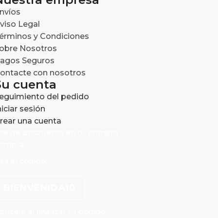
nvíos
viso Legal
érminos y Condiciones
obre Nosotros
agos Seguros
ontacte con nosotros
Su cuenta
eguimiento del pedido
niciar sesión
rear una cuenta
0% de descuento en tu primera
ompra
sa el código:
BIENVENIDA10
plícalo al finalizar tu pedido