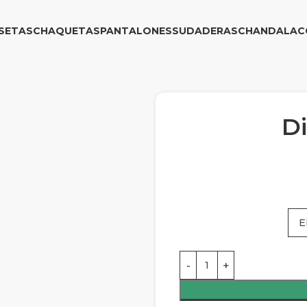
SETAS
CHAQUETAS
PANTALONES
SUDADERAS
CHANDAL
AC
Di