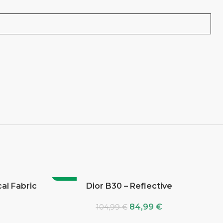
-19%
al Fabric
Dior B30 – Reflective
84,99
€
104,99
€