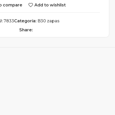
o compare
Add to wishlist
U:
7833
Categoría:
B30 zapas
Share: