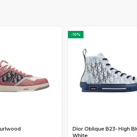
-10%
Burlwood
Dior Oblique B23- High B
White