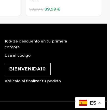
89,99
€
99,99
€
10% de descuento en tu primera
compra
Usa el código:
BIENVENIDA10
Aplícalo al finalizar tu pedido
ES