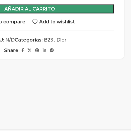
AÑADIR AL CARRITO
o compare
Add to wishlist
U:
N/D
Categorías:
B23
,
Dior
Share: