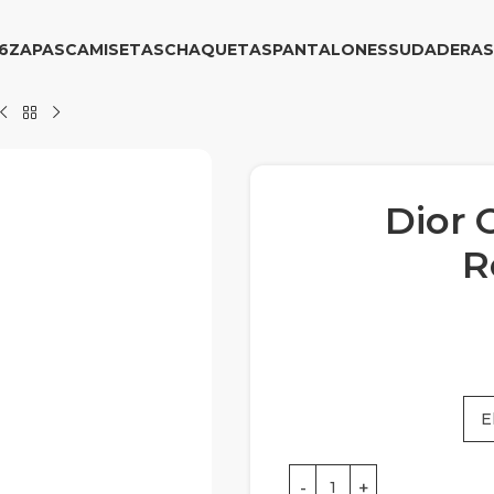
6
ZAPAS
CAMISETAS
CHAQUETAS
PANTALONES
SUDADERAS
Dior 
R