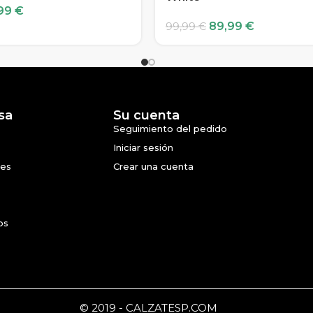
99
€
89,99
€
99,99
€
sa
Su cuenta
Seguimiento del pedido
Iniciar sesión
nes
Crear una cuenta
os
© 2019 - CALZATESP.COM