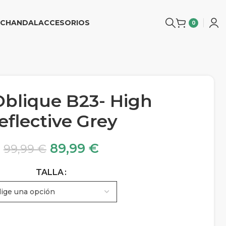
CHANDAL
ACCESORIOS
0
Oblique B23- High
eflective Grey
89,99
€
99,99
€
TALLA