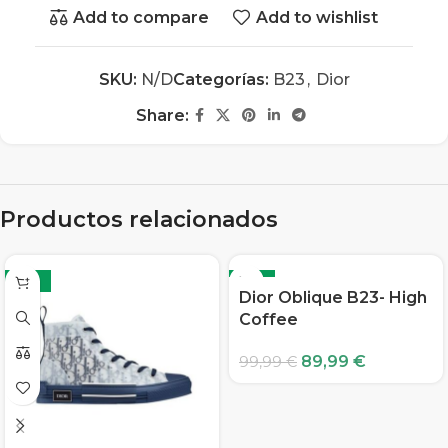
Add to compare
Add to wishlist
SKU:
N/D
Categorías:
B23
,
Dior
Share:
Productos relacionados
-10%
-10%
Dior Oblique B23- High
Coffee
89,99
€
99,99
€