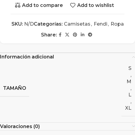
Add to compare
Add to wishlist
SKU:
N/D
Categorías:
Camisetas
,
Fendi
,
Ropa
Share:
Información adicional
S
,
M
TAMAÑO
,
L
,
XL
Valoraciones (0)