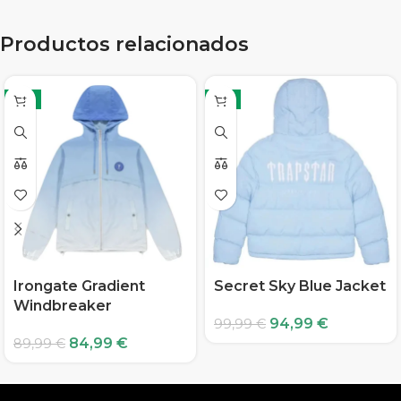
Productos relacionados
-6%
-5%
Irongate Gradient
Secret Sky Blue Jacket
Windbreaker
94,99
€
99,99
€
84,99
€
89,99
€