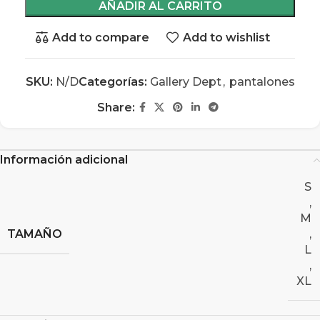
AÑADIR AL CARRITO
Add to compare
Add to wishlist
SKU:
N/D
Categorías:
Gallery Dept
,
pantalones
Share:
Información adicional
S
,
M
TAMAÑO
,
L
,
XL