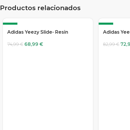
Productos relacionados
-8%
-12%
Adidas Yeezy Slide- Resin
Adidas Yee
68,99
€
72,
74,99
€
82,99
€