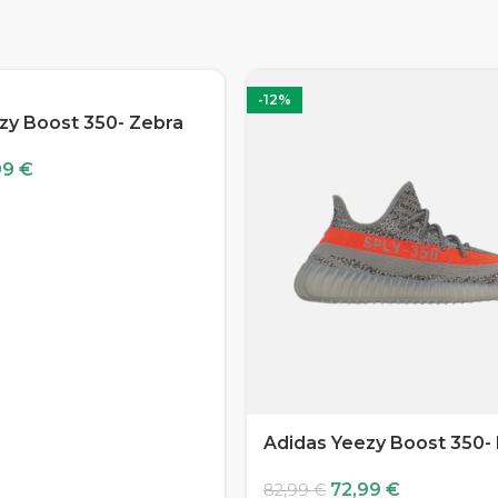
-12%
zy Boost 350- Zebra
99
€
Adidas Yeezy Boost 350-
72,99
€
82,99
€