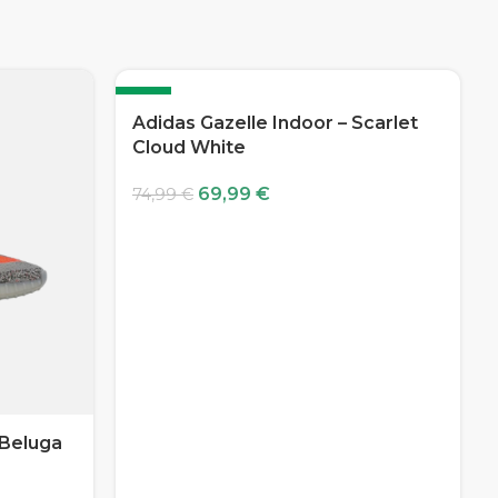
-7%
Adidas Gazelle Indoor – Scarlet
Cloud White
69,99
€
74,99
€
 Beluga