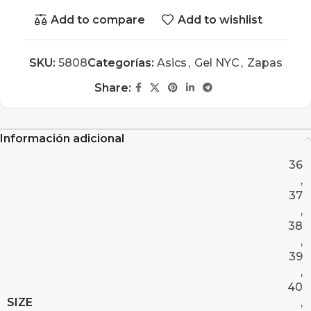
Add to compare
Add to wishlist
SKU:
5808
Categorías:
Asics
,
Gel NYC
,
Zapas
Share:
Información adicional
36
,
37
,
38
,
39
,
40
SIZE
,