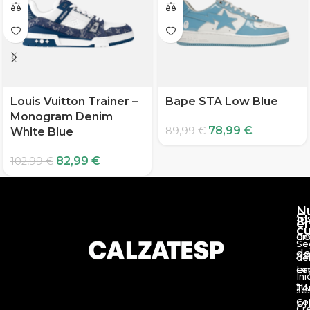
Louis Vuitton Trainer –
Bape STA Low Blue
Monogram Denim
78,99
€
89,99
€
White Blue
82,99
€
102,99
€
N
S
10
e
c
d
En
Se
de
Av
de
en
Le
Ini
tu
Té
se
Co
pr
Cr