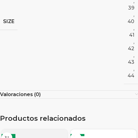
,
39
,
SIZE
40
,
41
,
42
,
43
,
44
Valoraciones (0)
Productos relacionados
-19%
-12%