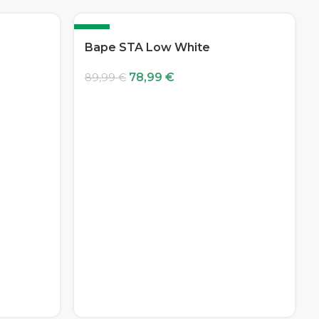
-12%
Bape STA Low White
78,99
€
89,99
€