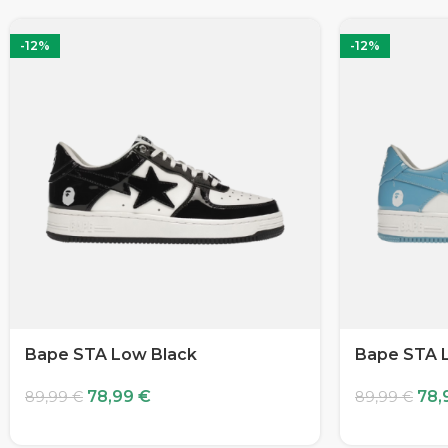
-12%
-12%
Bape STA Low Black
Bape STA 
78,99
€
78,
89,99
€
89,99
€