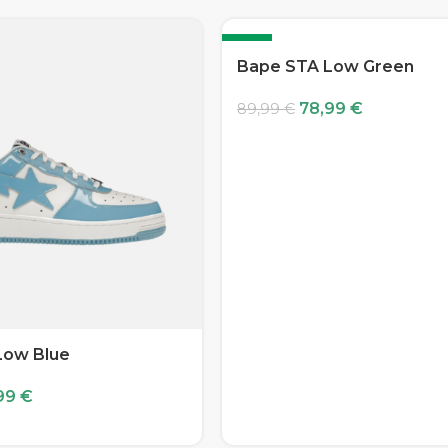
-12%
Bape STA Low Green
78,99
€
89,99
€
Low Blue
99
€