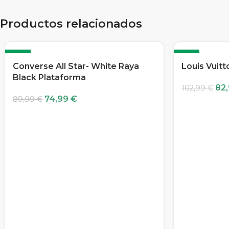
Productos relacionados
-17%
-19%
Converse All Star- White Raya
Louis Vuitt
Black Plataforma
82
102,99
€
74,99
€
89,99
€