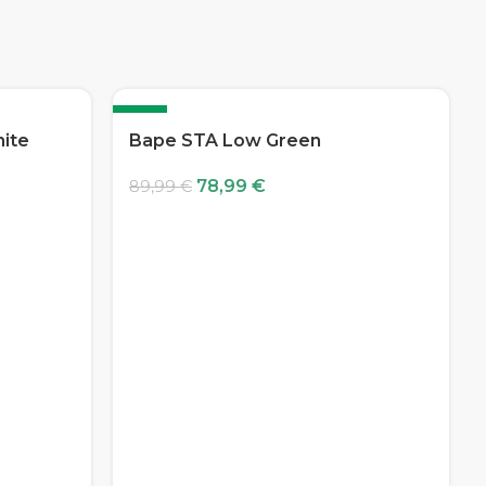
-12%
hite
Bape STA Low Green
78,99
€
89,99
€