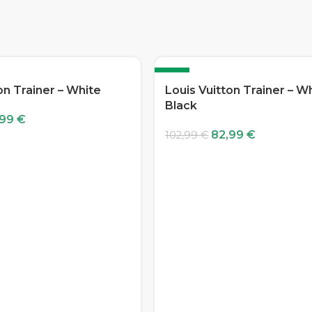
-19%
on Trainer – White
Louis Vuitton Trainer – W
Black
,99
€
82,99
€
102,99
€