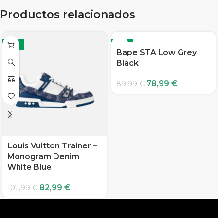
Productos relacionados
-19%
-12%
Bape STA Low Grey
Black
78,99
€
89,99
€
Louis Vuitton Trainer –
Monogram Denim
White Blue
82,99
€
102,99
€