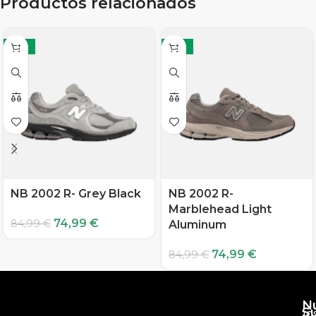
Productos relacionados
-12%
-12%
NB 2002 R- Grey Black
NB 2002 R-
Marblehead Light
74,99
€
84,99
€
Aluminum
74,99
€
84,99
€
N
S
10