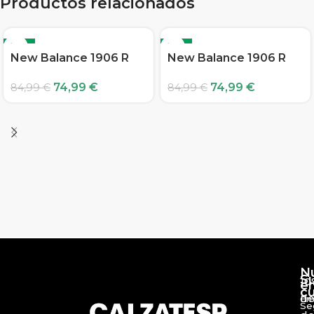
Productos relacionados
-12%
-12%
New Balance 1906 R
New Balance 1906 R
74,99
€
74,99
€
84,99
€
84,99
€
N
S
10
e
c
d
En
Se