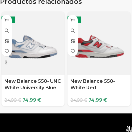
Productos relacionados
-12%
-12%
New Balance 550- UNC
New Balance 550-
White University Blue
White Red
74,99
€
74,99
€
84,99
€
84,99
€
N
S
10