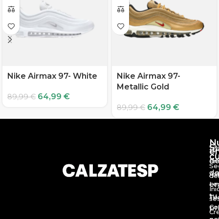
Nike Airmax 97- White
Nike Airmax 97-
Metallic Gold
64,99
€
89,99
€
64,99
€
89,99
€
N
S
10
e
c
d
En
Se
de
Av
de
en
Le
Ini
tu
Té
se
Co
pr
Cr