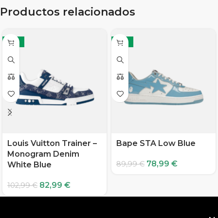
Productos relacionados
-19%
-12%
Louis Vuitton Trainer –
Bape STA Low Blue
Monogram Denim
78,99
€
89,99
€
White Blue
82,99
€
102,99
€