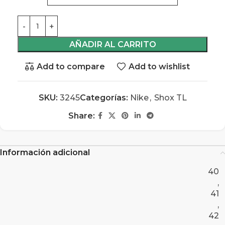
AÑADIR AL CARRITO
Add to compare
Add to wishlist
SKU:
3245
Categorías:
Nike
,
Shox TL
Share:
Información adicional
40
,
41
,
42