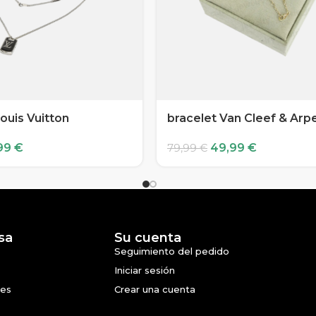
ouis Vuitton
bracelet Van Cleef & Arp
99
€
49,99
€
79,99
€
sa
Su cuenta
Seguimiento del pedido
Iniciar sesión
nes
Crear una cuenta