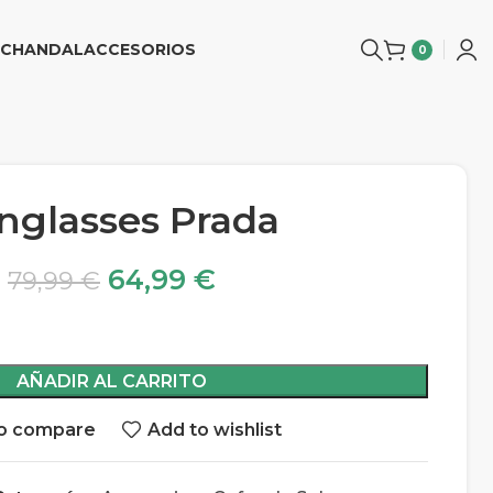
CHANDAL
ACCESORIOS
0
nglasses Prada
64,99
€
79,99
€
AÑADIR AL CARRITO
o compare
Add to wishlist