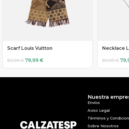
Scarf Louis Vuitton
Necklace L
79,99
€
79,
89,99
€
89,99
€
Nuestra empre
Envíos
Aviso Legal
Términos y Condicio
Sobre Nosotros