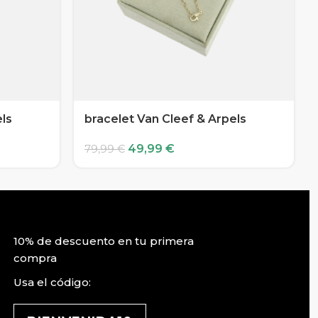
els
bracelet Van Cleef & Arpels
49,99
€
79,99
€
10% de descuento en tu primera
compra
Usa el código: