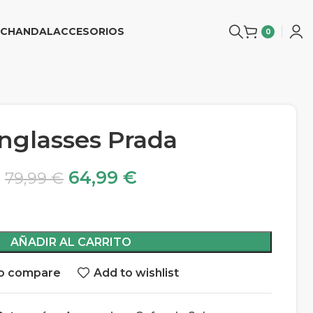
CHANDAL
ACCESORIOS
0
nglasses Prada
64,99
€
79,99
€
AÑADIR AL CARRITO
o compare
Add to wishlist