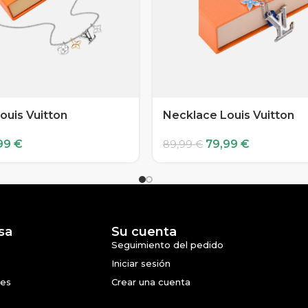
ouis Vuitton
Necklace Louis Vuitton
99
€
79,99
€
89,99
€
sa
Su cuenta
Seguimiento del pedido
Iniciar sesión
nes
Crear una cuenta