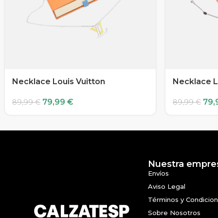
Necklace Louis Vuitton
Necklace L
79,99
€
79,
89,99
€
89,99
€
Nuestra empre
Envíos
Aviso Legal
Términos y Condicio
Sobre Nosotros