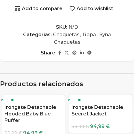
Add to compare
Add to wishlist
SKU:
N/D
Categorías:
Chaquetas
,
Ropa
,
Syna
Chaquetas
Share:
Productos relacionados
-5%
-5%
Irongate Detachable
Irongate Detachable
Hooded Baby Blue
Secret Jacket
Puffer
94,99
€
99,99
€
94,99
€
99,99
€