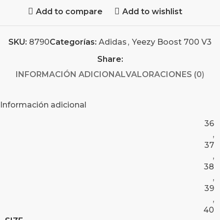
Add to compare
Add to wishlist
SKU:
8790
Categorías:
Adidas
,
Yeezy Boost 700 V3
Share:
INFORMACIÓN ADICIONAL
VALORACIONES (0)
Información adicional
36
,
37
,
38
,
39
,
40