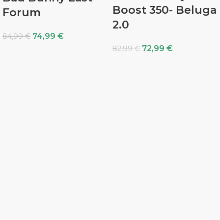
Boost 350- Beluga
Forum
2.0
74,99
€
84,99
€
72,99
€
82,99
€