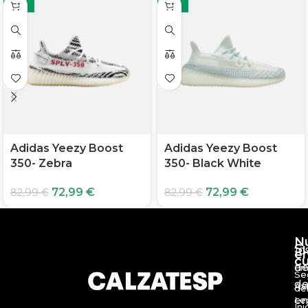
-12%
-12%
Adidas Yeezy Boost
Adidas Yeezy Boost
350- Zebra
350- Black White
72,99
€
72,99
€
82,99
€
82,99
€
N
S
10
e
c
d
En
Se
de
Av
de
en
Le
Ini