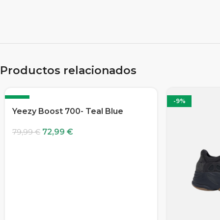
Productos relacionados
-9%
-9%
Yeezy Boost 700- Teal Blue
72,99
€
79,99
€