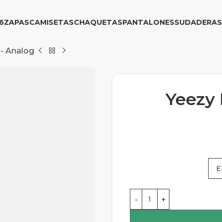
6
ZAPAS
CAMISETAS
CHAQUETAS
PANTALONES
SUDADERAS
- Analog
Yeezy 