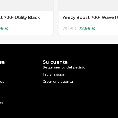
 700- Utility Black
Yeezy Boost 700- Wave 
99
€
72,99
€
79,99
€
sa
Su cuenta
Seguimiento del pedido
Iniciar sesión
nes
Crear una cuenta
os